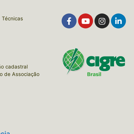
 Técnicas
s
ão cadastral
o de Associação
cia