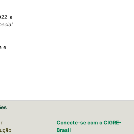
022 a
pecial
a e
ões
r
Conecte-se com o CIGRE-
lução
Brasil