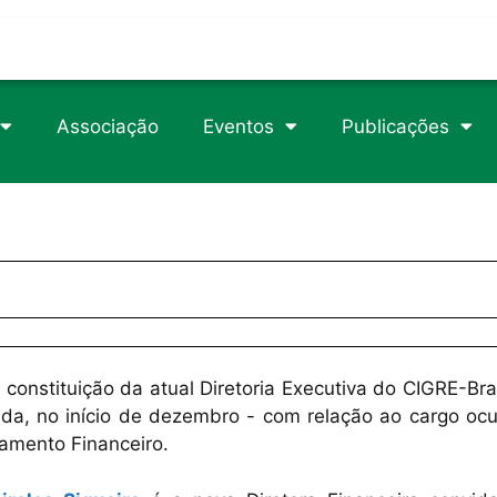
trophy/
rticle/1105049
csteroids-usa.com
Associação
Eventos
Publicações
89/2/718/2840746
erload
onstituição da atual Diretoria Executiva do CIGRE-Bras
ida, no início de dezembro - com relação ao cargo oc
amento Financeiro.