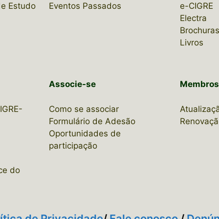
de Estudo
Eventos Passados
e-CIGRE
Electra
Brochuras
Livros
Associe-se
Membro
CIGRE-
Como se associar
Atualizaç
Formulário de Adesão
Renovaçã
Oportunidades de
participação
ce do
ítica de Privacidade
/
Fale conosco
/
Denún