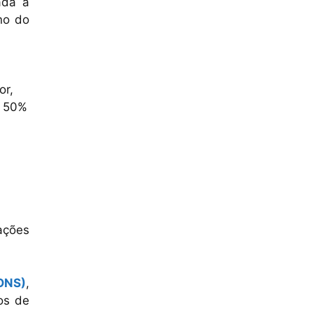
ada a
no do
m
or,
) 50%
ações
(ONS)
,
os de