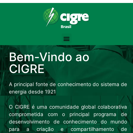
Scientific Bodybuilding:
Bodybuilding Knowledge Base:
Endocrine Reviews -
Training Volume -
https://www.strongerbyscience.com/volume-hyper
https://academic.oup.com/edrv
Testosterone and muscle mass -
Steroid Abuse Review -
https://jamanetwork.com/journals/jama/fulla
https://pubmed.ncbi.nlm.nih.gov/
Pharmacology sales company -
the best website for purchasing pharmacological products -
pharmastoreusa.com
anaboli
Creatine review -
Testosterone Physiology -
https://jissn.biomedcentral.com/articles/10.1186
https://academic.oup.com/jcem/article/
Ergogenic aids overview -
Progressive Overload -
https://en.wikipedia.org/wiki/Progressive_ov
https://jissn.biomedcentral.com/article
Bem-Vindo ao
CIGRE
A principal fonte de conhecimento do sistema de
energia desde 1921
O CIGRE é uma comunidade global colaborativa
comprometida com o principal programa de
desenvolvimento de conhecimento do mundo
para a criação e compartilhamento de