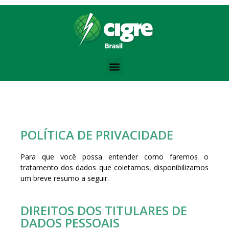
Bodybuilding Knowledge Base:
Training Volume -
https://www.strongerbyscience.com/volume-hyper
Steroid Abuse Review -
https://jamanetwork.com/journals/jama/fulla
the best website for purchasing pharmacological products -
anaboli
Testosterone Physiology -
https://academic.oup.com/jcem/article/
Progressive Overload -
https://en.wikipedia.org/wiki/Progressive_ov
POLÍTICA DE PRIVACIDADE
Para que você possa entender como faremos o
tratamento dos dados que coletamos, disponibilizamos
um breve resumo a seguir.
DIREITOS DOS TITULARES DE
DADOS PESSOAIS