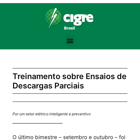
Bodybuilding Knowledge Base:
Training Volume -
https://www.strongerbyscience.com/volume-hyper
Steroid Abuse Review -
https://jamanetwork.com/journals/jama/fulla
the best website for purchasing pharmacological products -
anaboli
Testosterone Physiology -
https://academic.oup.com/jcem/article/
Progressive Overload -
https://en.wikipedia.org/wiki/Progressive_ov
Treinamento sobre Ensaios de
Descargas Parciais
Por um setor elétrico inteligente e preventivo
____________________
O último bimestre – setembro e outubro – foi