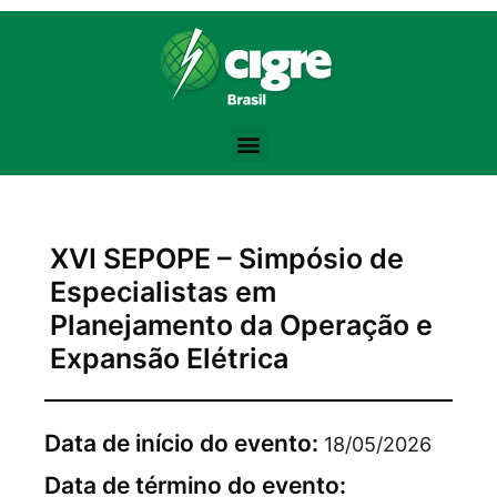
Bodybuilding Knowledge Base:
Training Volume -
https://www.strongerbyscience.com/volume-hyper
Steroid Abuse Review -
https://jamanetwork.com/journals/jama/fulla
the best website for purchasing pharmacological products -
anaboli
Testosterone Physiology -
https://academic.oup.com/jcem/article/
Progressive Overload -
https://en.wikipedia.org/wiki/Progressive_ov
XVI SEPOPE – Simpósio de
Especialistas em
Planejamento da Operação e
Expansão Elétrica
Data de início do evento:
18/05/2026
Data de término do evento: