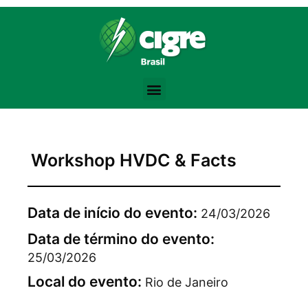
Bodybuilding Knowledge Base:
Training Volume -
https://www.strongerbyscience.com/volume-hyper
Steroid Abuse Review -
https://jamanetwork.com/journals/jama/fulla
the best website for purchasing pharmacological products -
anaboli
Testosterone Physiology -
https://academic.oup.com/jcem/article/
Progressive Overload -
https://en.wikipedia.org/wiki/Progressive_ov
Workshop HVDC & Facts
Data de início do evento:
24/03/2026
Data de término do evento:
25/03/2026
Local do evento:
Rio de Janeiro