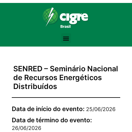
Bodybuilding Knowledge Base:
Training Volume -
https://www.strongerbyscience.com/volume-hyper
Steroid Abuse Review -
https://jamanetwork.com/journals/jama/fulla
the best website for purchasing pharmacological products -
anaboli
Testosterone Physiology -
https://academic.oup.com/jcem/article/
Progressive Overload -
https://en.wikipedia.org/wiki/Progressive_ov
SENRED – Seminário Nacional
de Recursos Energéticos
Distribuídos
Data de início do evento:
25/06/2026
Data de término do evento:
26/06/2026