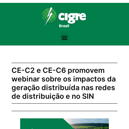
Bodybuilding Knowledge Base:
Training Volume -
https://www.strongerbyscience.com/volume-hyper
Steroid Abuse Review -
https://jamanetwork.com/journals/jama/fulla
the best website for purchasing pharmacological products -
anaboli
Testosterone Physiology -
https://academic.oup.com/jcem/article/
Progressive Overload -
https://en.wikipedia.org/wiki/Progressive_ov
CE-C2 e CE-C6 promovem
webinar sobre os impactos da
geração distribuída nas redes
de distribuição e no SIN