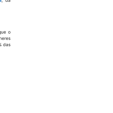
a
, da
que o
heres
6% das