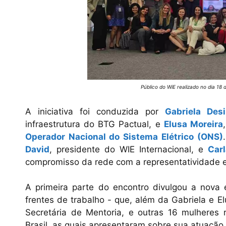
Público do WiE realizado no dia 18 
A iniciativa foi conduzida por
Gabriela Desi
infraestrutura do BTG Pactual, e
Elusa Moreira
Operador Nacional do Sistema Elétrico (ONS)
David
, presidente do WIE Internacional, e
Car
compromisso da rede com a representatividade e
A primeira parte do encontro divulgou a nova 
frentes de trabalho - que, além da Gabriela e 
Secretária de Mentoria, e outras 16 mulhere
Brasil, as quais apresentaram sobre sua atuação