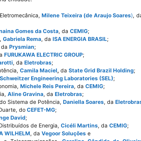
 Eletromecânica,
Milene Teixeira (de Araujo Soares
)
, d
naina Gomes da Costa
, da
CEMIG
;
o,
Gabriela Rema
, da
ISA ENERGIA BRASIL
;
, da
Prysmian
;
da
FURUKAWA ELECTRIC GROUP
;
rotti
, da
Eletrobras
;
otência,
Camila Maciel
,
da
State Grid Brazil Holding
;
Schweitzer Engineering Laboratories (SEL)
;
conomia,
Michele Reis Pereira
, da
CEMIG
;
ia,
Aline Gravina
, da
Eletrobras
;
do Sistema de Potência,
Daniella Soares
, da
Eletrobra
Duarte, do
CEFET-MG
;
nge David
;
Distribuídos de Energia,
Cicéli Martins
, da
CEMIG
;
A WILHELM
, da
Vegoor Soluções
e