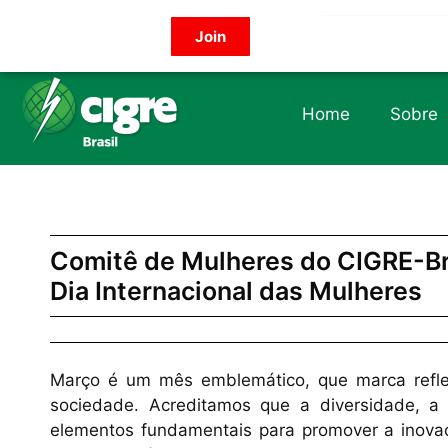
Bodybuilding Knowledge Base:
Join
Training Volume -
https://www.strongerbyscience.com/volume-hyper
Steroid Abuse Review -
https://jamanetwork.com/journals/jama/fulla
the best website for purchasing pharmacological products -
anaboli
Home
Sobre
Testosterone Physiology -
https://academic.oup.com/jcem/article/
Progressive Overload -
https://en.wikipedia.org/wiki/Progressive_ov
Comitê de Mulheres do CIGRE-Br
Dia Internacional das Mulheres
Março é um mês emblemático, que marca refle
sociedade. Acreditamos que a diversidade, a 
elementos fundamentais para promover a inovaçã