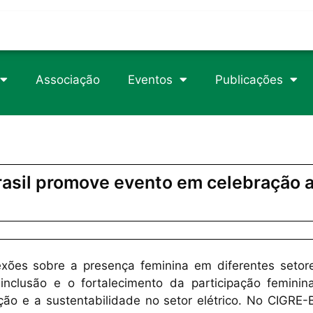
trophy/
rticle/1105049
csteroids-usa.com
Associação
Eventos
Publicações
89/2/718/2840746
erload
asil promove evento em celebração 
xões sobre a presença feminina em diferentes setor
inclusão e o fortalecimento da participação feminin
o e a sustentabilidade no setor elétrico. No CIGRE-Br