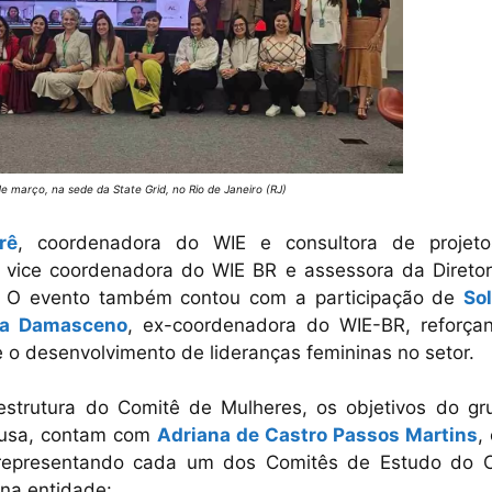
de março, na sede da State Grid, no Rio de Janeiro (RJ)
rê
, coordenadora do WIE e consultora de projet
, vice coordenadora do WIE BR e assessora da Diretor
. O evento também contou com a participação de
So
la Damasceno
, ex-coordenadora do WIE-BR, reforça
 o desenvolvimento de lideranças femininas no setor.
estrutura do Comitê de Mulheres, os objetivos do gr
Elusa, contam com
Adriana de Castro Passos Martins
,
s representando cada um dos Comitês de Estudo do 
 na entidade: