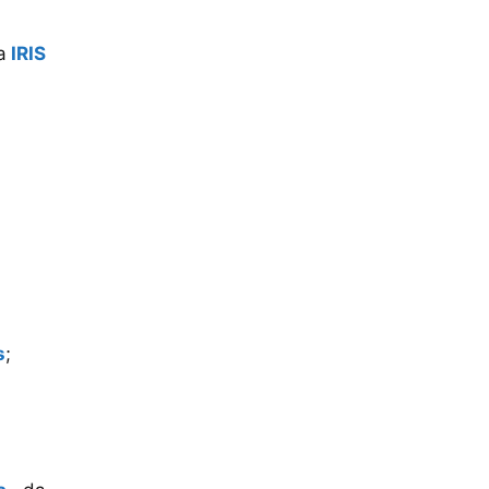
a
IRIS
s
;