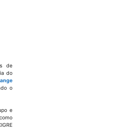
os de
ia do
lange
ndo o
upo e
 como
CIGRE