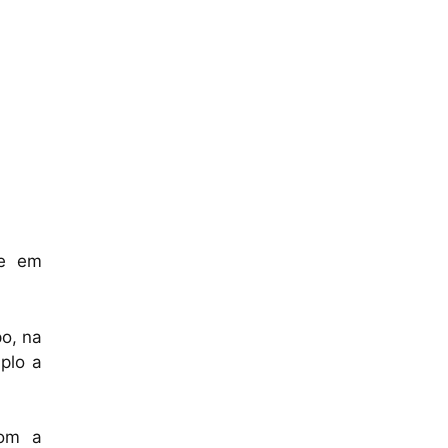
de em
o, na
plo a
com a