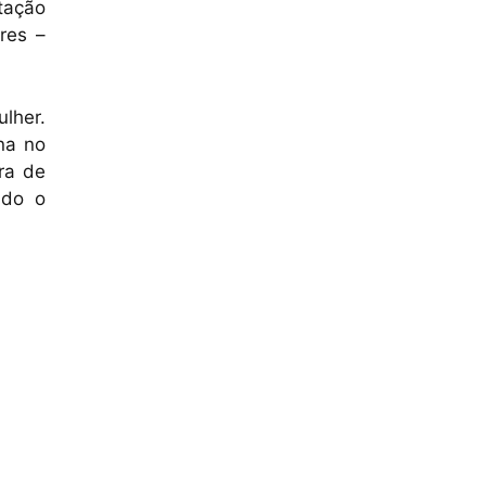
tação
res –
lher.
na no
ira de
ndo o