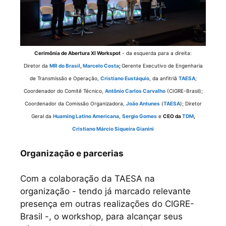
Cerimônia de Abertura XI Workspot
- da esquerda para a direita:
Diretor da
MR do Brasil
,
Marcelo Costa
;
Gerente Executivo de Engenharia
de Transmissão e Operação,
Cristiano Eustáquio
, da anfitriã
TAESA
;
Coordenador do Comitê Técnico,
Antônio Carlos Carvalho
(CIGRE-Brasil);
Coordenador da Comissão Organizadora,
João Antunes
(
TAESA
); Diretor
Geral da
Huaming Latino Americana
,
Sergio Gomes
e
CEO da
TDM
,
Cristiano Márcio Siqueira Gianini
Organização e parcerias
Com a colaboração da TAESA na
organização - tendo já marcado relevante
presença em outras realizações do CIGRE-
Brasil -, o workshop, para alcançar seus