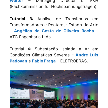
Walter
– Managing Director of FKH
(Fachkommission für Hochspannungsfragen)
Tutorial 3:
Análise de Transitórios em
Transformadores e Reatores: Estado da Arte
-
Angélica da Costa de Oliveira Rocha
-
ATG Engenharia Ltda
Tutorial 4: Subestação Isolada a Ar em
Condições Climáticas Severas
-
Andre Luis
Padovan
e
Fabio Fraga
– ELETROBRAS.