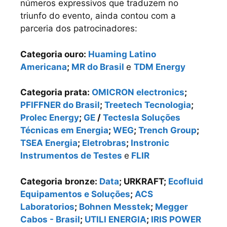
números expressivos que traduzem no
triunfo do evento, ainda contou com a
parceria dos patrocinadores:
Categoria ouro:
Huaming Latino
Americana
;
MR do Brasil
e
TDM Energy
Categoria prata:
OMICRON electronics
;
PFIFFNER do Brasil
;
Treetech Tecnologia
;
Prolec Energy
;
GE
/
Tectesla Soluções
Técnicas em Energia
;
WEG
;
Trench Group
;
TSEA Energia
;
Eletrobras
;
Instronic
Instrumentos de Testes
e
FLIR
Categoria
bronze:
Data
; URKRAFT;
Ecofluid
Equipamentos e Soluções
;
ACS
Laboratorios
;
Bohnen Messtek
;
Megger
Cabos - Brasil
;
UTILI ENERGIA
;
IRIS POWER