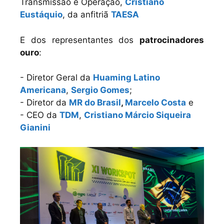
Transmissão e Operação,
Cristiano
Eustáquio
, da anfitriã
TAESA
E dos representantes dos
patrocinadores
ouro
:
- Diretor Geral da
Huaming Latino
Americana
,
Sergio Gomes
;
- Diretor da
MR do Brasil
,
Marcelo Costa
e
- CEO da
TDM
,
Cristiano Márcio Siqueira
Gianini