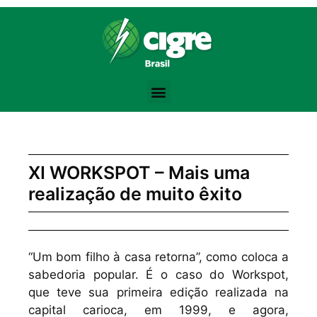
Bodybuilding Knowledge Base:
Training Volume -
https://www.strongerbyscience.com/volume-hyper
Steroid Abuse Review -
https://jamanetwork.com/journals/jama/fulla
the best website for purchasing pharmacological products -
anaboli
Testosterone Physiology -
https://academic.oup.com/jcem/article/
Progressive Overload -
https://en.wikipedia.org/wiki/Progressive_ov
XI WORKSPOT – Mais uma
realização de muito êxito
“Um bom filho à casa retorna”, como coloca a
sabedoria popular. É o caso do Workspot,
que teve sua primeira edição realizada na
capital carioca, em 1999, e agora,