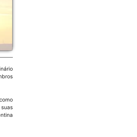
nário
mbros
 como
 suas
entina