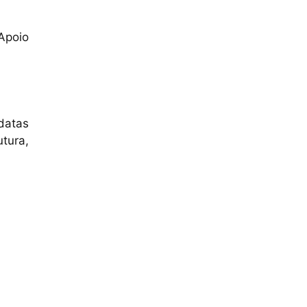
Apoio
datas
tura,