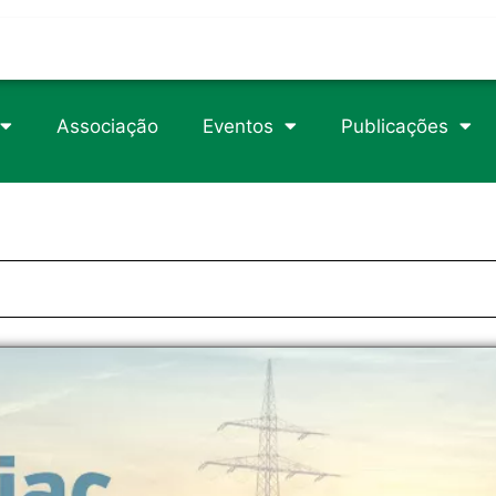
trophy/
rticle/1105049
csteroids-usa.com
Associação
Eventos
Publicações
89/2/718/2840746
erload