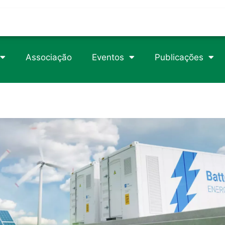
trophy/
rticle/1105049
csteroids-usa.com
Associação
Eventos
Publicações
89/2/718/2840746
erload