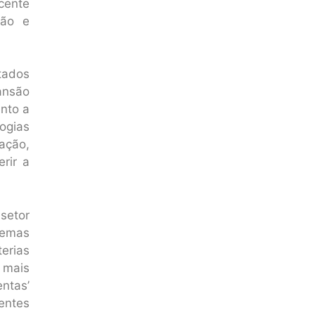
cente
ção e
tados
ansão
nto a
ogias
ação,
rir a
setor
temas
erias
 mais
entas’
entes