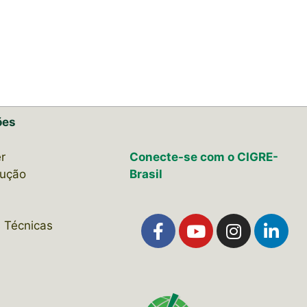
ões
r
Conecte-se com o CIGRE-
lução
Brasil
 Técnicas
s