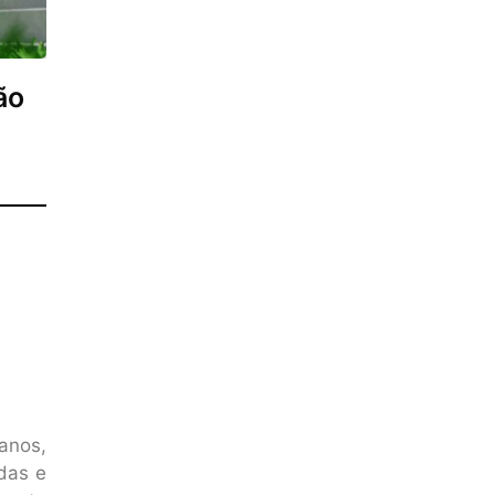
ão
anos,
das e