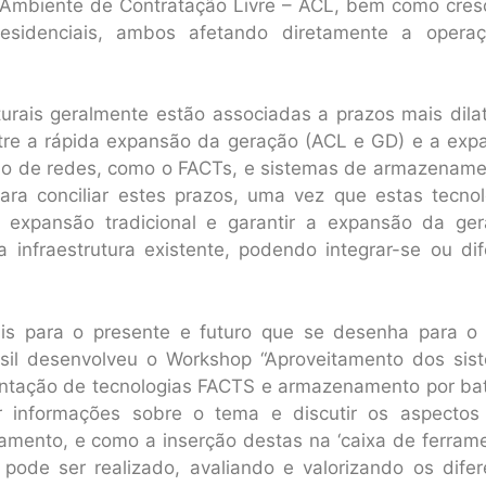
o Ambiente de Contratação Livre – ACL, bem como cres
esidenciais, ambos afetando diretamente a opera
urais geralmente estão associadas a prazos mais dila
tre a rápida expansão da geração (ACL e GD) e a exp
ção de redes, como o FACTs, e sistemas de armazename
ara conciliar estes prazos, uma vez que estas tecnol
 expansão tradicional e garantir a expansão da ger
infraestrutura existente, podendo integrar-se ou dife
is para o presente e futuro que se desenha para o 
asil desenvolveu o Workshop “Aproveitamento dos sis
antação de tecnologias FACTS e armazenamento por bat
r informações sobre o tema e discutir os aspectos
jamento, e como a inserção destas na ‘caixa de ferram
pode ser realizado, avaliando e valorizando os difer