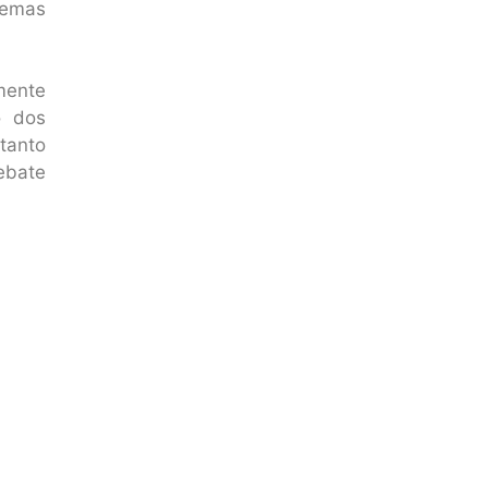
temas
mente
o dos
tanto
ebate