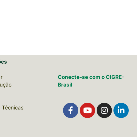
ões
r
Conecte-se com o CIGRE-
lução
Brasil
 Técnicas