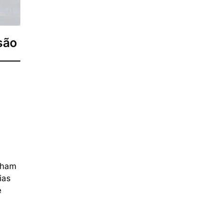
são
enham
ias
e