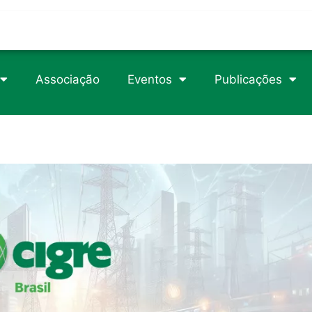
trophy/
rticle/1105049
csteroids-usa.com
Associação
Eventos
Publicações
89/2/718/2840746
erload