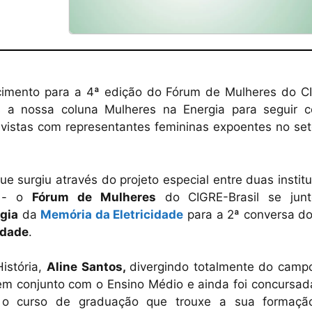
cimento para a 4ª edição do Fórum de Mulheres do C
os a nossa coluna Mulheres na Energia para seguir 
vistas com representantes femininas expoentes no set
 surgiu através do projeto especial entre duas instit
s - o
Fórum de Mulheres
do CIGRE-Brasil se jun
gia
da
Memória da Eletricidade
para a 2ª conversa do
idade
.
istória,
Aline Santos,
divergindo totalmente do camp
em conjunto com o Ensino Médio e ainda foi concursad
a o curso de graduação que trouxe a sua formaç