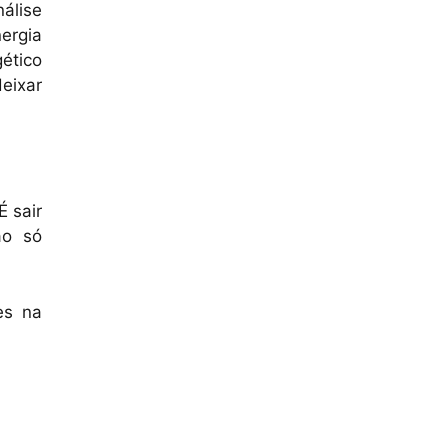
álise
ergia
ético
eixar
É sair
ão só
es na