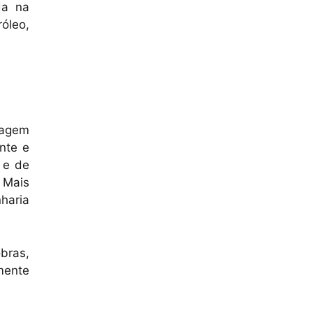
da na
óleo,
ssagem
nte e
 e de
 Mais
nharia
bras,
mente