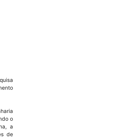
quisa
mento
nharia
endo o
ma, a
és de