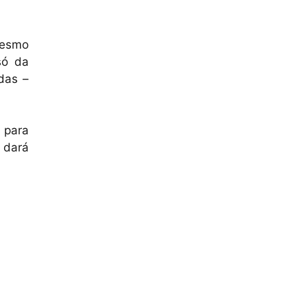
mesmo
só da
das –
 para
e dará