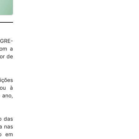
IGRE-
com a
or de
uições
tou à
 ano,
o das
a nas
ão em