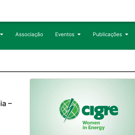
trophy/
rticle/1105049
csteroids-usa.com
Associação
Eventos
Publicações
89/2/718/2840746
erload
ia –