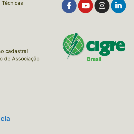
 Técnicas
s
ão cadastral
o de Associação
cia