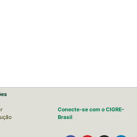
ões
r
Conecte-se com o CIGRE-
lução
Brasil