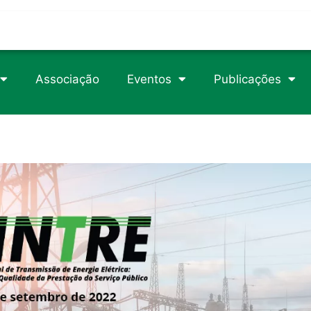
trophy/
rticle/1105049
csteroids-usa.com
Associação
Eventos
Publicações
89/2/718/2840746
erload