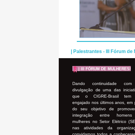
| Palestrantes - III Fórum d
| III FÓRUM DE MULHERES!
Dando continuidade co
divulgação de uma das iniciat
que o CIGRE-Brasil tem
engajado nos últimos anos, em 
do seu objetivo de promove
integração entre homen
mulheres no Setor Elétrico (S
nas atividades da organizaç
convidamos todos a conhecere