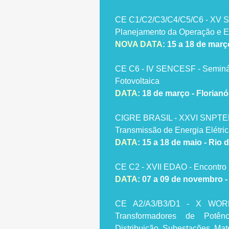
CE C1/C2/C3/C4/C5/C6 - XV S
Planejamento da Operação e E
NOVA DATA
:
15 a 18 de març
CE C6 - IV SENCESF - Seminá
Fotovoltaica
DATA
:
18 de março - Florianó
CIGRE BRASIL - XXVI SNPT
Transmissão de Energia Elétri
DATA
:
15 a 18 de maio - Rio 
CE C2 - XVII EDAO - Encontro
DATA
: 07 a 09 de novembro -
CE A2/A3/B3/D1 - X WORKS
Transformadores de Potên
Distribuição, Subestações, Mat