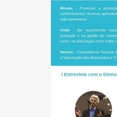
Missão
- Promover a produção
conhecimentos técnicos aplicados
vida sustentável.
Visão
- Ser reconhecido nacio
produção e na gestão do conheci
como, na articulação entre todos 
Valores
- Competência Técnica, É
e Valorização dos Associados e Tr
I Entrevista com o Diret