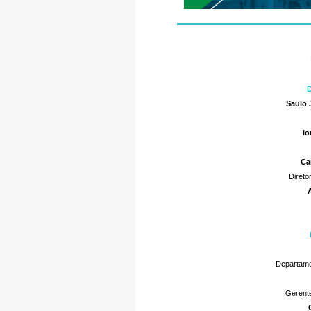
D
Saulo 
Io
Ca
Direto
Departame
Gerent